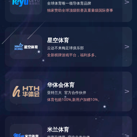
Contact us
我们能帮助您实现什么？
有兴趣了解更多关于尚固服务和信息吗？
可以与我们的团队成员取得联系。
现在联系我们
产品中心
应用案例
开云体育