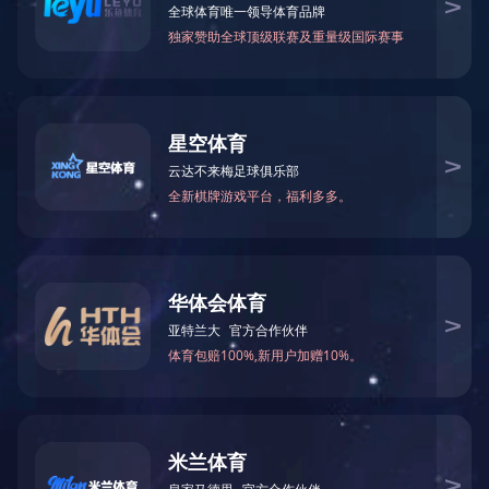
Back to list
Contact us
我们能帮助您实现什么？
有兴趣了解更多关于尚固服务和信息吗？
可以与我们的团队成员取得联系。
现在联系我们
产品中心
应用案例
开云体育