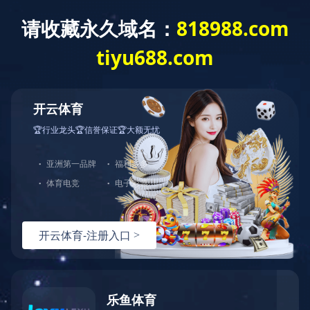
开云体育
压力变送器
2024-11-04
Share:
Previous page
None
Next Page
None