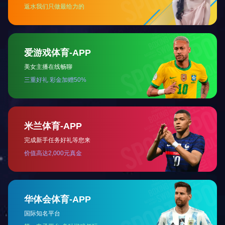
Previous page
尚固工业开工大吉，新程再启共赴新程！
Next Page
尚固工业2026年年会圆满举行：同心共庆佳绩，携手启航新程
Back to list
Contact us
我们能帮助您实现什么？
有兴趣了解更多关于尚固服务和信息吗？
可以与我们的团队成员取得联系。