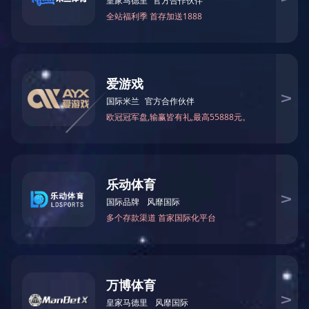
适合介质
泄漏率
油、水、气体等
10-10pa m³/s 甚至更低
常规材质
321/316L/304/inconel718
、
铝、紫钢等
工作原理
金属O形圈是用薄壁铜管、不锈钢管、镍合金管、蒙乃尔合金等管材
料，弯曲成圆形或所需形状，两端对焊接磨光而成的高精度环形
圈。其空心结构主要用于调节管内的压力，进而达到改善密封性能
的目的。金属O形圈由于特殊的结构和材料，特别适合于其它密封件
难以达到的高温（高达750℃）深冷（低达-270℃），高压（高达
1500kgf/cm2，），高真空（高达10-9毫米汞柱）等工况的静密
封。