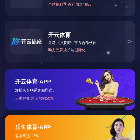
技术参数
产品规
3年质保
具有耐
格从6-
期 电镀
高温、
4500mm（结
工艺可
耐腐
构紧
靠且美
蚀、耐
凑） 产
观 ；
磨损等
品截面
特点 ；
从
0.9mm-
12.7mm
等 常见
的产品
外形有
01
02
03
圆形、
矩形和