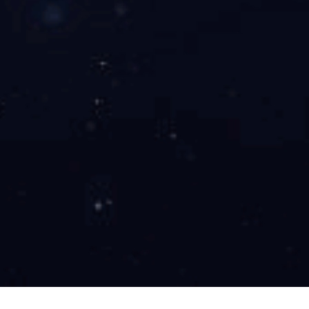
可以与我们的团队成员取得联系。
现在联系我们
产品中心
应用案例
开云体育
资源
关于我们
联系我们