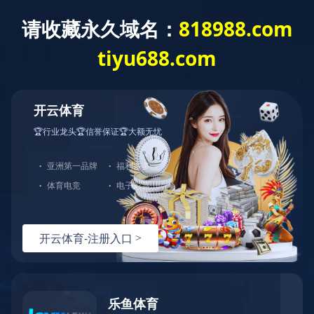
开云体育
返回产品列表
金属O开云体
育-开云(中国)
一站式服务官
方网站