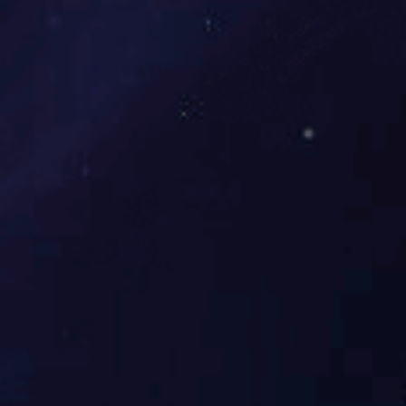
我们会按时发货，每件产品在交付前都将经过严格检验和反复测
试，以达到客户对产品的各项要求与必要准备。
我们的工程师将指导客户安装，以达到应用状态并直到客户能够
独立安装。
我们会密切关注售出产品的使用情况，并不定期对客户进行回
访，收集各方面的意见和建议，以求在实际工作中加以调整和改
善。
我们的售后服务人员随时准备处理任何突发产品问题，并及时为
客户提供技术支持，使客户的损失减少到低。
我们会不定期地举办有关产品和工艺的，同时客户也可以通过网
站、展览会和专业杂志等多种渠道来了解尚固工业的新动态。
相关产品