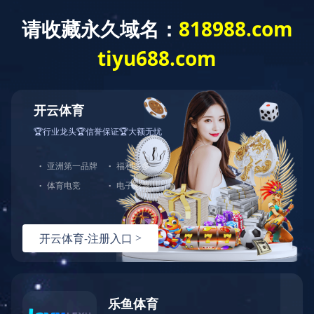
开云体育
视频
金属密封圈 极端工况密封解决方案
尚固 高温阀门用金属密封圈
真空热处理，符合美航2750标准
尚固 高温阀门用金属C型密封圈